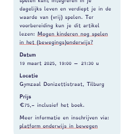
spelen kunt integreren in je
dagelijks leven en verdiept je in de
waarde van (vrij) spelen. Ter
voorbereiding kun je dit artikel
lezen:
Mogen kinderen nog spelen
in het (bewegings)onderwijs?
Datum
19 maart 2025, 19:00 – 21:30 u
Locatie
Gymzaal Donizettistraat, Tilburg
Prijs
€75,- inclusief het boek.
Meer informatie en inschrijven via:
platform onderwijs in bewegen