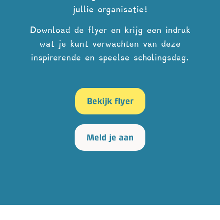
jullie organisatie!
Download de flyer en krijg een indruk
wat je kunt verwachten van deze
inspirerende en speelse scholingsdag.
Bekijk flyer
Meld je aan