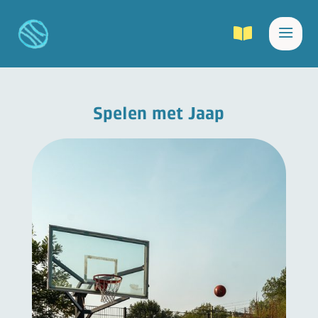
a

Spelen met Jaap