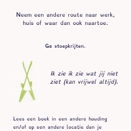
Neem een andere route naar werk,
huis of waar dan ook naartoe.
Ga stoepkrijten.
Ik zie ik zie wat jij niet
ziet (kan vrijwel altijd).
Lees een boek in een andere houding
en/of op een andere locatie dan je