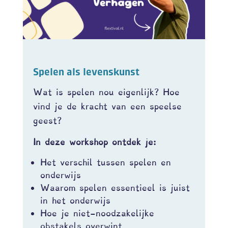
Spelen als levenskunst
Wat is spelen nou eigenlijk? Hoe
vind je de kracht van een speelse
geest?
In deze workshop ontdek je:
Het verschil tussen spelen en
onderwijs
Waarom spelen essentieel is juist
in het onderwijs
Hoe je niet-noodzakelijke
obstakels overwint