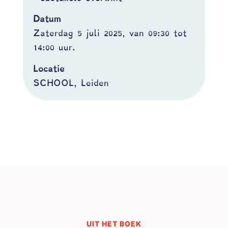
Datum
Zaterdag 5 juli 2025, van 09:30 tot
14:00 uur.
Locatie
SCHOOL, Leiden
UIT HET BOEK