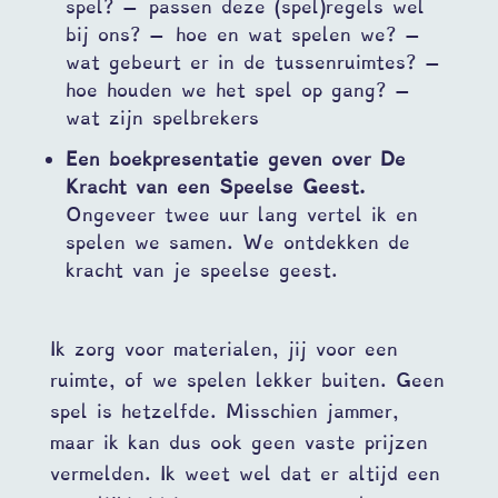
spel? – passen deze (spel)regels wel
bij ons? – hoe en wat spelen we? –
wat gebeurt er in de tussenruimtes? –
hoe houden we het spel op gang? –
wat zijn spelbrekers
Een boekpresentatie geven over De
Kracht van een Speelse Geest.
Ongeveer twee uur lang vertel ik en
spelen we samen. We ontdekken de
kracht van je speelse geest.
Ik zorg voor materialen, jij voor een
ruimte, of we spelen lekker buiten. Geen
spel is hetzelfde. Misschien jammer,
maar ik kan dus ook geen vaste prijzen
vermelden. Ik weet wel dat er altijd een